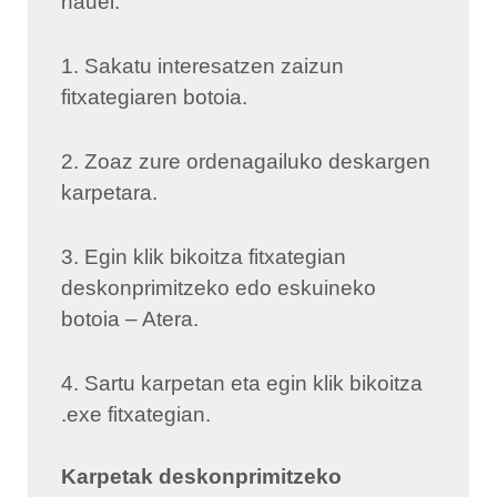
hauei:
1. Sakatu interesatzen zaizun
fitxategiaren botoia.
2. Zoaz zure ordenagailuko deskargen
karpetara.
3. Egin klik bikoitza fitxategian
deskonprimitzeko edo eskuineko
botoia – Atera.
4. Sartu karpetan eta egin klik bikoitza
.exe fitxategian.
Karpetak deskonprimitzeko