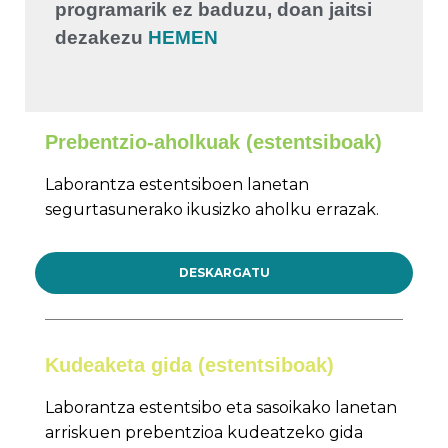
programarik ez baduzu, doan jaitsi
dezakezu
HEMEN
Prebentzio-aholkuak (estentsiboak)
Laborantza estentsiboen lanetan
segurtasunerako ikusizko aholku errazak.
DESKARGATU
Kudeaketa gida (estentsiboak)
Laborantza estentsibo eta sasoikako lanetan
arriskuen prebentzioa kudeatzeko gida