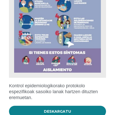
Kontrol epidemiologikorako protokolo
espezifikoak sasoiko lanak hartzen dituzten
eremuetan.
DESKARGATU