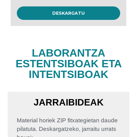
DESKARGATU
LABORANTZA
ESTENTSIBOAK ETA
INTENTSIBOAK
JARRAIBIDEAK
Material horiek ZIP fitxategietan daude
pilatuta. Deskargatzeko, jarraitu urrats