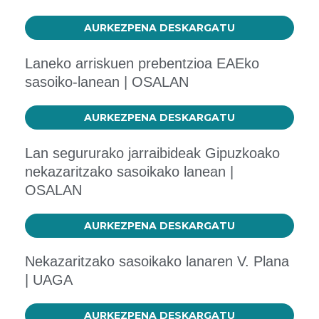
AURKEZPENA DESKARGATU
Laneko arriskuen prebentzioa EAEko
sasoiko-lanean | OSALAN
AURKEZPENA DESKARGATU
Lan segururako jarraibideak Gipuzkoako
nekazaritzako sasoikako lanean |
OSALAN
AURKEZPENA DESKARGATU
Nekazaritzako sasoikako lanaren V. Plana
| UAGA
AURKEZPENA DESKARGATU