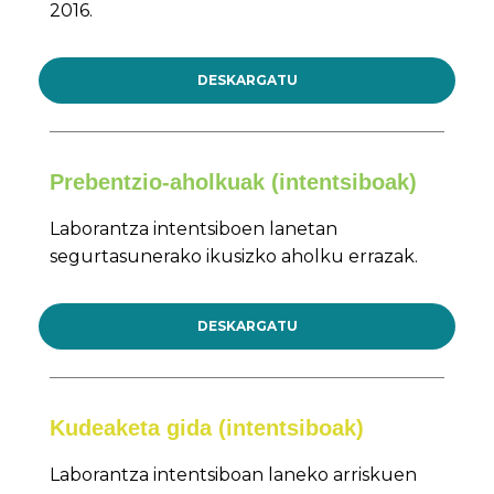
2016.
DESKARGATU
Prebentzio-aholkuak (intentsiboak)
Laborantza intentsiboen lanetan
segurtasunerako ikusizko aholku errazak.
DESKARGATU
Kudeaketa gida (intentsiboak)
Laborantza intentsiboan laneko arriskuen