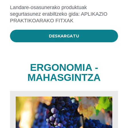
Landare-osasunerako produktuak
segurtasunez erabiltzeko gida: APLIKAZIO
PRAKTIKOARAKO FITXAK
DESKARGATU
ERGONOMIA -
MAHASGINTZA