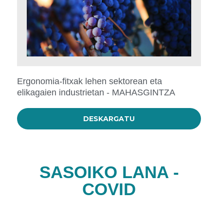
Ergonomia-fitxak lehen sektorean eta
elikagaien industrietan - MAHASGINTZA
DESKARGATU
SASOIKO LANA -
COVID