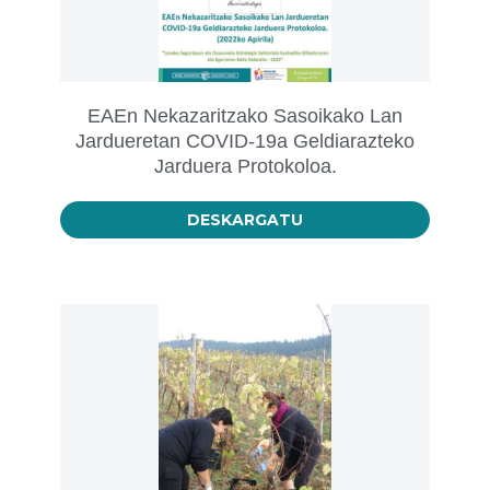
EAEn Nekazaritzako Sasoikako Lan
Jardueretan COVID-19a Geldiarazteko
Jarduera Protokoloa.
DESKARGATU