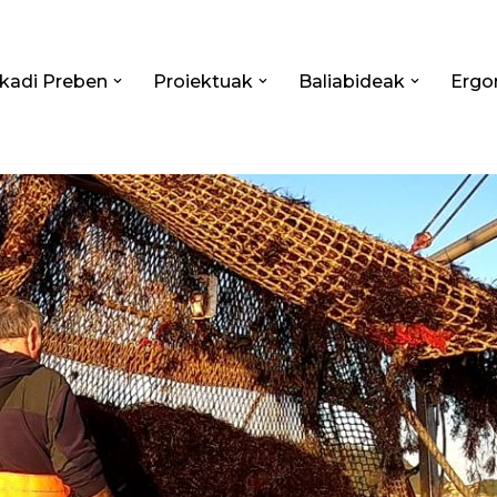
kadi Preben
Proiektuak
Baliabideak
Ergo