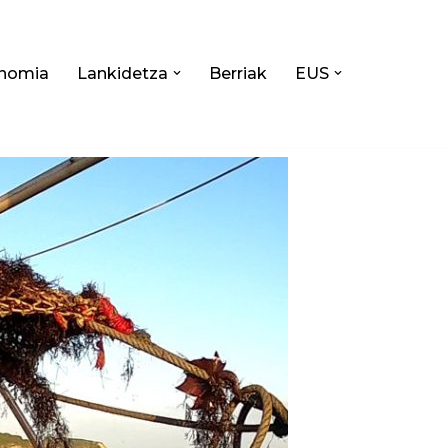
nomia
Lankidetza
Berriak
EUS