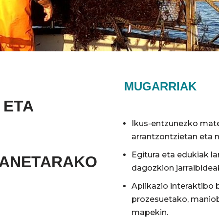
MUGARRIAK
 ETA
Ikus-entzunezko mate
arrantzontzietan eta 
Egitura eta edukiak l
LANETARAKO
dagozkion jarraibidea
Aplikazio interaktibo 
prozesuetako, maniob
mapekin.