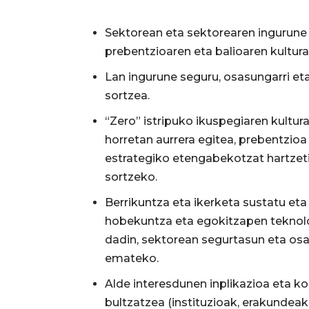
Sektorean eta sektorearen ingurune
prebentzioaren eta balioaren kultura
Lan ingurune seguru, osasungarri eta
sortzea.
“Zero” istripuko ikuspegiaren kultur
horretan aurrera egitea, prebentzioa
estrategiko etengabekotzat hartzeti
sortzeko.
Berrikuntza eta ikerketa sustatu eta
hobekuntza eta egokitzapen teknolo
dadin, sektorean segurtasun eta osa
emateko.
Alde interesdunen inplikazioa eta k
bultzatzea (instituzioak, erakundeak