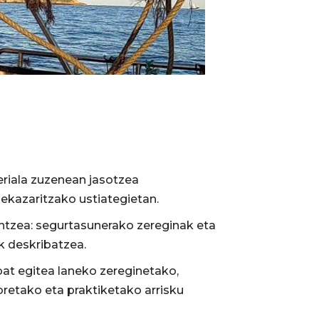
riala zuzenean jasotzea
nekazaritzako ustiategietan.
antzea: segurtasunerako zereginak eta
k deskribatzea.
bat egitea laneko zereginetako,
retako eta praktiketako arrisku