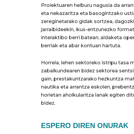
Proiektuaren helburu nagusia da arra
eta nekazaritza eta basogintzako ust
zereginetarako gidak sortzea, dagozk
jarraibideekin, ikus-entzunezko format
interaktibo berri batean, aldaketa op
berriak eta abar kontuan hartuta.
Horrela, lehen sektoreko istripu tasa 
zabalkundearen bidez sektorea sentsib
gain, prestakuntzarako hezkuntza mate
nautika eta arrantza eskolen, prebentz
horietan aholkularitza lanak egiten di
bidez.
ESPERO DIREN ONURAK