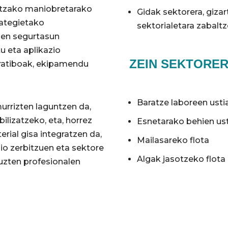
ntzako maniobretarako
Gidak sektorera, gizar
iategietako
sektorialetara zabaltz
ien segurtasun
u eta aplikazio
ZEIN SEKTORE
eratiboak, ekipamendu
Baratze laboreen usti
murrizten laguntzen da,
ilizatzeko, eta, horrez
Esnetarako behien us
rial gisa integratzen da,
Mailasareko flota
io zerbitzuen eta sektore
Algak jasotzeko flota
tuzten profesionalen