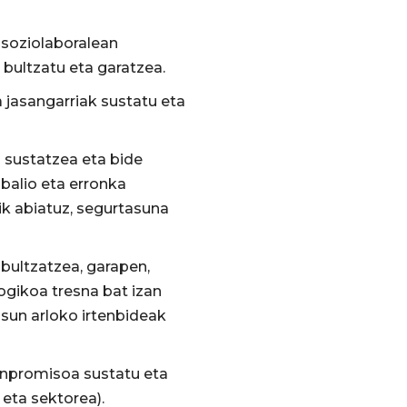
 soziolaboralean
 bultzatu eta garatzea.
 jasangarriak sustatu eta
a sustatzea eta bide
 balio eta erronka
k abiatuz, segurtasuna
 bultzatzea, garapen,
gikoa tresna bat izan
sun arloko irtenbideak
onpromisoa sustatu eta
 eta sektorea).