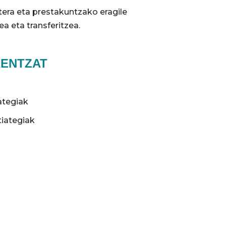
tera eta prestakuntzako eragile
ea eta transferitzea.
RENTZAT
ategiak
tiategiak