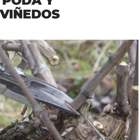
 PODA Y
 VIÑEDOS