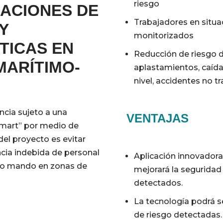
riesgo
ACIONES DE
Trabajadores en situa
Y
monitorizados
TICAS EN
Reducción de riesgo 
MARÍTIMO-
aplastamientos, caída
nivel, accidentes no tr
ncia sujeto a una
VENTAJAS
Smart” por medio de
 del proyecto es evitar
ncia indebida de personal
Aplicación innovador
e o mando en zonas de
mejorará la seguridad 
detectados.
La tecnología podrá s
de riesgo detectadas.