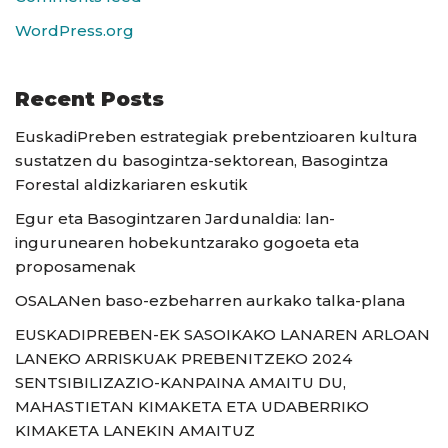
WordPress.org
Recent Posts
EuskadiPreben estrategiak prebentzioaren kultura
sustatzen du basogintza-sektorean, Basogintza
Forestal aldizkariaren eskutik
Egur eta Basogintzaren Jardunaldia: lan-
ingurunearen hobekuntzarako gogoeta eta
proposamenak
OSALANen baso-ezbeharren aurkako talka-plana
EUSKADIPREBEN-EK SASOIKAKO LANAREN ARLOAN
LANEKO ARRISKUAK PREBENITZEKO 2024
SENTSIBILIZAZIO-KANPAINA AMAITU DU,
MAHASTIETAN KIMAKETA ETA UDABERRIKO
KIMAKETA LANEKIN AMAITUZ