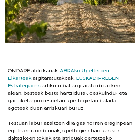
ONDARE aldizkariak,
ABRAko Upeltegien
Elkarteak
argitaratutakoak,
EUSKADIPREBEN
Estrategiaren
artikulu bat argitaratu du azken
alean, besteak beste hartzidura-, deskuindu- eta
garbiketa-prozesuetan upeltegietan bafada
egoteak duen arriskuari buruz.
Testuan labur azaltzen dira gas horren eraginpean
egotearen ondorioak, upeltegien barruan sor
daitezkeen tokiak eta istripuak gertatzeko