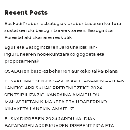
Recent Posts
EuskadiPreben estrategiak prebentzioaren kultura
sustatzen du basogintza-sektorean, Basogintza
Forestal aldizkariaren eskutik
Egur eta Basogintzaren Jardunaldia: lan-
ingurunearen hobekuntzarako gogoeta eta
proposamenak
OSALANen baso-ezbeharren aurkako talka-plana
EUSKADIPREBEN-EK SASOIKAKO LANAREN ARLOAN
LANEKO ARRISKUAK PREBENITZEKO 2024
SENTSIBILIZAZIO-KANPAINA AMAITU DU,
MAHASTIETAN KIMAKETA ETA UDABERRIKO
KIMAKETA LANEKIN AMAITUZ
EUSKADIPREBEN 2024 JARDUNALDIAK:
BAFADAREN ARRISKUAREN PREBENTZIOA ETA