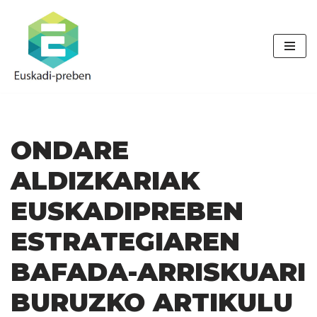
Skip
to
content
ONDARE
ALDIZKARIAK
EUSKADIPREBEN
ESTRATEGIAREN
BAFADA-ARRISKUARI
BURUZKO ARTIKULU