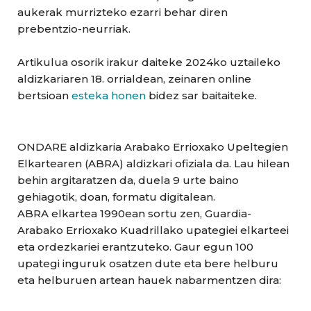
aukerak murrizteko ezarri behar diren
prebentzio-neurriak.
Artikulua osorik irakur daiteke 2024ko uztaileko
aldizkariaren 18. orrialdean, zeinaren online
bertsioan
esteka honen
bidez sar baitaiteke.
ONDARE aldizkaria Arabako Errioxako Upeltegien
Elkartearen (ABRA) aldizkari ofiziala da. Lau hilean
behin argitaratzen da, duela 9 urte baino
gehiagotik, doan, formatu digitalean.
ABRA elkartea 1990ean sortu zen, Guardia-
Arabako Errioxako Kuadrillako upategiei elkarteei
eta ordezkariei erantzuteko. Gaur egun 100
upategi inguruk osatzen dute eta bere helburu
eta helburuen artean hauek nabarmentzen dira: