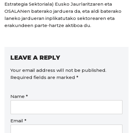
Estrategia Sektoriala) Eusko Jaurlaritzaren eta
OSALANen baterako jarduera da, eta aldi baterako
laneko jardueran inplikatutako sektorearen eta
erakundeen parte-hartze aktiboa du.
LEAVE A REPLY
Your email address will not be published.
Required fields are marked
*
Name
*
Email
*