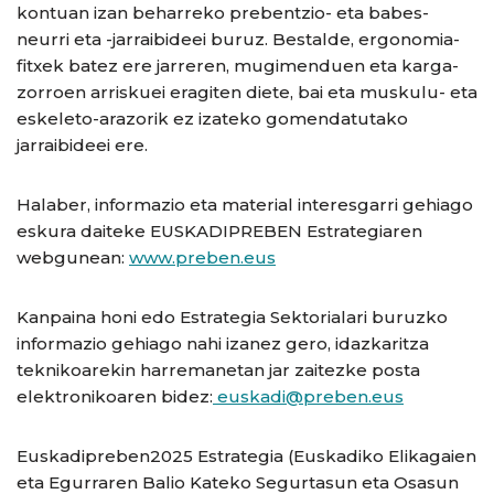
kontuan izan beharreko prebentzio- eta babes-
neurri eta -jarraibideei buruz. Bestalde, ergonomia-
fitxek batez ere jarreren, mugimenduen eta karga-
zorroen arriskuei eragiten diete, bai eta muskulu- eta
eskeleto-arazorik ez izateko gomendatutako
jarraibideei ere.
Halaber, informazio eta material interesgarri gehiago
eskura daiteke EUSKADIPREBEN Estrategiaren
webgunean:
www.preben.eus
Kanpaina honi edo Estrategia Sektorialari buruzko
informazio gehiago nahi izanez gero, idazkaritza
teknikoarekin harremanetan jar zaitezke posta
elektronikoaren bidez:
euskadi@preben.eus
Euskadipreben2025 Estrategia (Euskadiko Elikagaien
eta Egurraren Balio Kateko Segurtasun eta Osasun