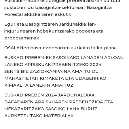
EuskadiPreben estrategiak prebentzioaren kultura
sustatzen du basogintza-sektorean, Basogintza
Forestal aldizkariaren eskutik
Egur eta Basogintzaren Jardunaldia: lan-
ingurunearen hobekuntzarako gogoeta eta
proposamenak
OSALANen baso-ezbeharren aurkako talka-plana
EUSKADIPREBEN-EK SASOIKAKO LANAREN ARLOAN
LANEKO ARRISKUAK PREBENITZEKO 2024
SENTSIBILIZAZIO-KANPAINA AMAITU DU,
MAHASTIETAN KIMAKETA ETA UDABERRIKO
KIMAKETA LANEKIN AMAITUZ
EUSKADIPREBEN 2024 JARDUNALDIAK:
BAFADAREN ARRISKUAREN PREBENTZIOA ETA
NEKAZARITZAKO SASOIKO LANA BURUZ
AURKEZTUTAKO MATERIALAK