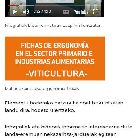
Infografiak bidei formatoan zazpi hizkuntzatan
Mahastizaintzako ergonomia-fitxak
Elementu horietako batzuk hainbat hizkuntzatan
landu dira, hobeto ulertzeko.
Infografiek eta bideoek informazio interesgarria dute
landa-eremuan nekazaritza-jarduerak egitean