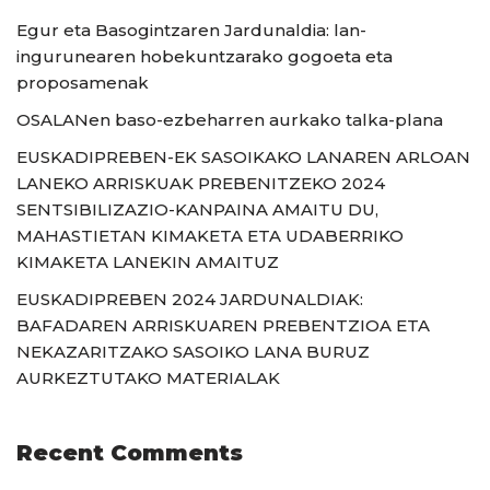
Egur eta Basogintzaren Jardunaldia: lan-
ingurunearen hobekuntzarako gogoeta eta
proposamenak
OSALANen baso-ezbeharren aurkako talka-plana
EUSKADIPREBEN-EK SASOIKAKO LANAREN ARLOAN
LANEKO ARRISKUAK PREBENITZEKO 2024
SENTSIBILIZAZIO-KANPAINA AMAITU DU,
MAHASTIETAN KIMAKETA ETA UDABERRIKO
KIMAKETA LANEKIN AMAITUZ
EUSKADIPREBEN 2024 JARDUNALDIAK:
BAFADAREN ARRISKUAREN PREBENTZIOA ETA
NEKAZARITZAKO SASOIKO LANA BURUZ
AURKEZTUTAKO MATERIALAK
Recent Comments