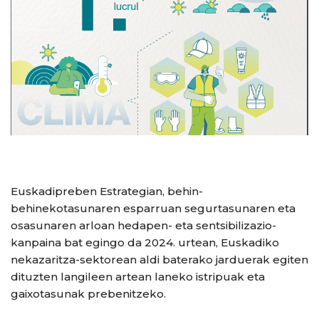
Euskadipreben Estrategian, behin-
behinekotasunaren esparruan segurtasunaren eta
osasunaren arloan hedapen- eta sentsibilizazio-
kanpaina bat egingo da 2024. urtean, Euskadiko
nekazaritza-sektorean aldi baterako jarduerak egiten
dituzten langileen artean laneko istripuak eta
gaixotasunak prebenitzeko.