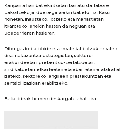
Kanpaina hainbat ekintzatan banatu da, labore
bakoitzeko jarduera-garaiekin bat etorriz. Kasu
honetan, inausteko, lotzeko eta mahastietan
itxaroteko lanekin hasten da neguan eta
udaberriaren hasieran.
Dibulgazio-baliabide eta -material batzuk ematen
dira, nekazaritza-ustiategietan, sektore-
erakundeetan, prebentzio-zerbitzuetan,
sindikatuetan, elkarteetan eta abarretan erabili ahal
izateko, sektoreko langileen prestakuntzan eta
sentsibilizazioan erabiltzeko.
Baliabideak hemen deskargatu ahal dira