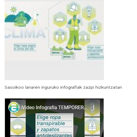
Sasoikoo lanaren inguruko infografiak zazpi hizkuntzatan