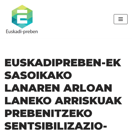
Skip
to
content
EUSKADIPREBEN-EK
SASOIKAKO
LANAREN ARLOAN
LANEKO ARRISKUAK
PREBENITZEKO
SENTSIBILIZAZIO-