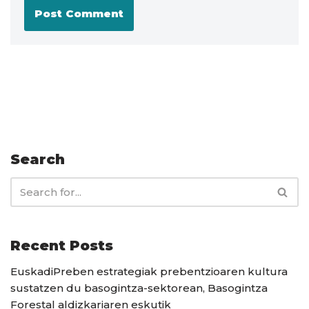
Search
Recent Posts
EuskadiPreben estrategiak prebentzioaren kultura
sustatzen du basogintza-sektorean, Basogintza
Forestal aldizkariaren eskutik