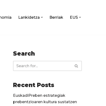
nomia
Lankidetza
Berriak
EUS
Search
Recent Posts
EuskadiPreben estrategiak
prebentzioaren kultura sustatzen