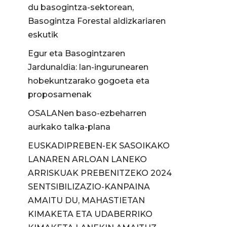
du basogintza-sektorean,
Basogintza Forestal aldizkariaren
eskutik
Egur eta Basogintzaren
Jardunaldia: lan-ingurunearen
hobekuntzarako gogoeta eta
proposamenak
OSALANen baso-ezbeharren
aurkako talka-plana
EUSKADIPREBEN-EK SASOIKAKO
LANAREN ARLOAN LANEKO
ARRISKUAK PREBENITZEKO 2024
SENTSIBILIZAZIO-KANPAINA
AMAITU DU, MAHASTIETAN
KIMAKETA ETA UDABERRIKO