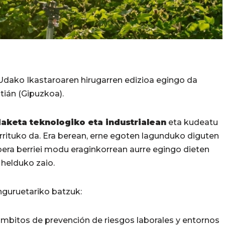
dako Ikastaroaren hirugarren edizioa egingo da
ián (Gipuzkoa).
daketa teknologiko eta industrialean
eta kudeatu
rrituko da. Era berean, erne egoten lagunduko diguten
oera berriei modu eraginkorrean aurre egingo dieten
 helduko zaio.
guruetariko batzuk:
 ámbitos de prevención de riesgos laborales y entornos