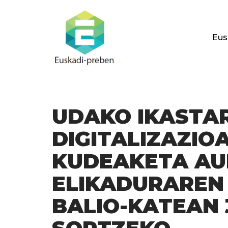
Skip
Eus
to
content
UDAKO IKASTA
DIGITALIZAZIO
KUDEAKETA AU
ELIKADURAREN
BALIO-KATEAN 