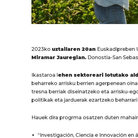
2023ko
uztailaren 20an
Euskadipreben U
Miramar Jauregian.
Donostia-San Sebast
Ikastaroa l
ehen sektoreari lotutako al
beharreko arrisku berrien agerpenean oina
tresna berriak diseinatzeko eta arrisku-eg
politikak eta jarduerak ezartzeko beharrari
Hauek dira progrma osatzen duten mahain
“Investigación, Ciencia e Innovación en