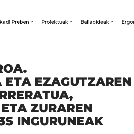
kadi Preben
Proiektuak
Baliabideak
Ergo
ROA.
A ETA EZAGUTZAREN
RRERATUA,
 ETA ZURAREN
3S INGURUNEAK