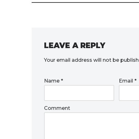
LEAVE A REPLY
Your email address will not be publish
Name
*
Email
*
Comment