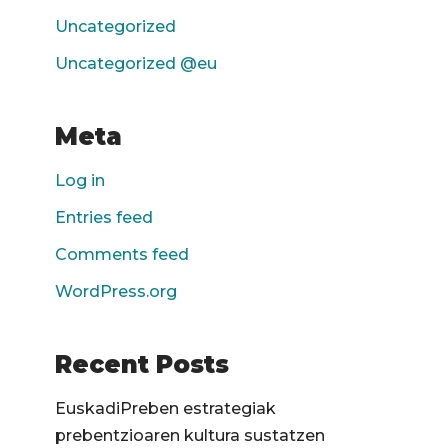
Uncategorized
Uncategorized @eu
Meta
Log in
Entries feed
Comments feed
WordPress.org
Recent Posts
EuskadiPreben estrategiak
prebentzioaren kultura sustatzen