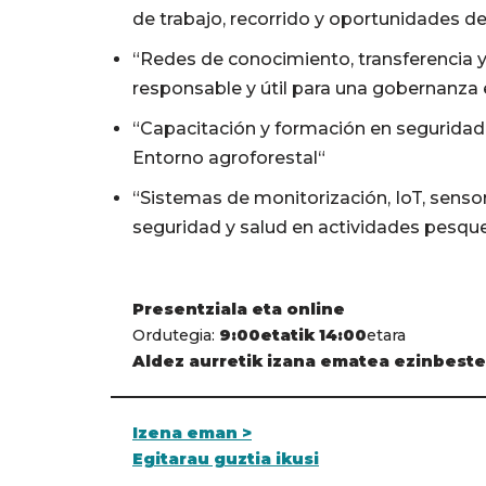
de trabajo, recorrido y oportunidades de
“Redes de conocimiento, transferencia 
responsable y útil para una gobernanza e
“Capacitación y formación en seguridad 
Entorno agroforestal“
“Sistemas de monitorización, IoT, sensor
seguridad y salud en actividades pesqu
Presentziala eta online
Ordutegia:
9:00etatik 14:00
etara
Aldez aurretik izana ematea ezinbest
Izena eman >
Egitarau guztia ikusi