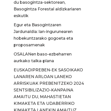
du basogintza-sektorean,
Basogintza Forestal aldizkariaren
eskutik
Egur eta Basogintzaren
Jardunaldia: lan-ingurunearen
hobekuntzarako gogoeta eta
proposamenak
OSALANen baso-ezbeharren
aurkako talka-plana
EUSKADIPREBEN-EK SASOIKAKO
LANAREN ARLOAN LANEKO
ARRISKUAK PREBENITZEKO 2024
SENTSIBILIZAZIO-KANPAINA
AMAITU DU, MAHASTIETAN
KIMAKETA ETA UDABERRIKO
KIMAKETA LANEKIN AMAITUZ