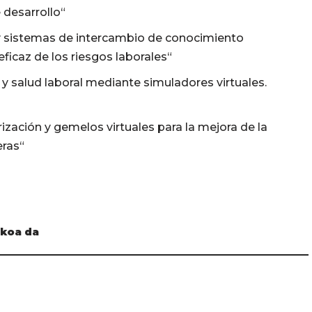
 desarrollo“
y sistemas de intercambio de conocimiento
ficaz de los riesgos laborales“
y salud laboral mediante simuladores virtuales.
ización y gemelos virtuales para la mejora de la
eras“
ekoa da