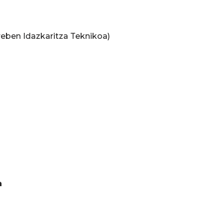
eben Idazkaritza Teknikoa)
a