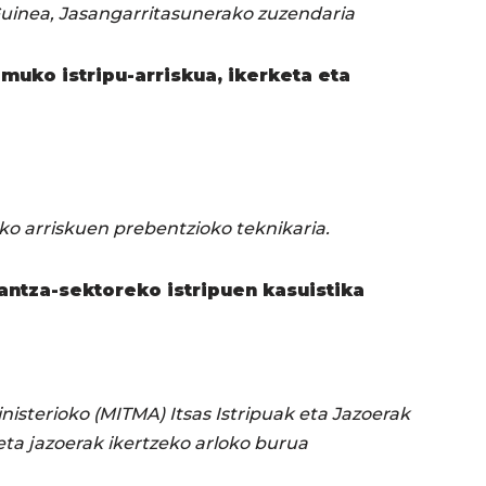
uinea, Jasangarritasunerako zuzendaria
uko istripu-arriskua, ikerketa eta
o arriskuen prebentzioko teknikaria.
antza-sektoreko istripuen kasuistika
nisterioko (MITMA) Itsas Istripuak eta Jazoerak
eta jazoerak ikertzeko arloko burua