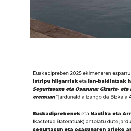
Euskadipreben 2025 ekimenaren esparruan
istripu hilgarriak
eta
lan-baldintzak 
Segurtasuna eta Osasuna: Gizarte- eta l
eremuan
”
jardunaldia izango da Bizkaia A
Euskadiprebenek
eta
Nautika eta Ar
Ikastetxe Bateratuak) antolatu dute jard
segurtasun eta osasunaren arloko 