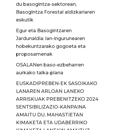
du basogintza-sektorean,
Basogintza Forestal aldizkariaren
eskutik
Egur eta Basogintzaren
Jardunaldia: lan-ingurunearen
hobekuntzarako gogoeta eta
proposamenak
OSALANen baso-ezbeharren
aurkako talka-plana
EUSKADIPREBEN-EK SASOIKAKO
LANAREN ARLOAN LANEKO
ARRISKUAK PREBENITZEKO 2024
SENTSIBILIZAZIO-KANPAINA
AMAITU DU, MAHASTIETAN
KIMAKETA ETA UDABERRIKO