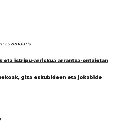
ra zuzendaria
k eta istripu-arriskua arrantza-ontzietan
nekoak, giza eskubideen eta jokabide
a