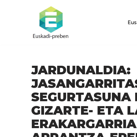
Skip
Eus
to
content
JARDUNALDIA:
JASANGARRITA
SEGURTASUNA 
GIZARTE- ETA 
ERAKARGARRIA 