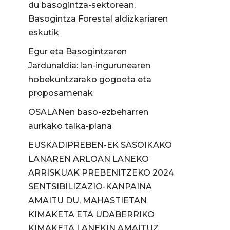
du basogintza-sektorean,
Basogintza Forestal aldizkariaren
eskutik
Egur eta Basogintzaren
Jardunaldia: lan-ingurunearen
hobekuntzarako gogoeta eta
proposamenak
OSALANen baso-ezbeharren
aurkako talka-plana
EUSKADIPREBEN-EK SASOIKAKO
LANAREN ARLOAN LANEKO
ARRISKUAK PREBENITZEKO 2024
SENTSIBILIZAZIO-KANPAINA
AMAITU DU, MAHASTIETAN
KIMAKETA ETA UDABERRIKO
KIMAKETA LANEKIN AMAITUZ