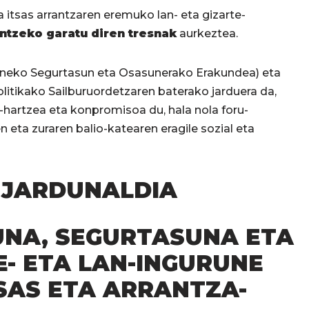
ta itsas arrantzaren eremuko lan- eta gizarte-
ntzeko garatu diren tresnak
aurkeztea.
aneko Segurtasun eta Osasunerako Erakundea) eta
litikako Sailburuordetzaren baterako jarduera da,
-hartzea eta konpromisoa du, hala nola foru-
n eta zuraren balio-katearen eragile sozial eta
 JARDUNALDIA
UNA, SEGURTASUNA ETA
E- ETA LAN-INGURUNE
SAS ETA ARRANTZA-