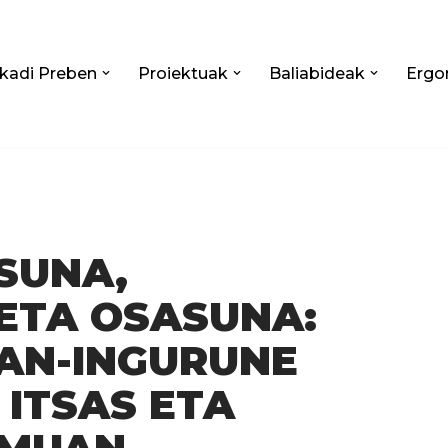
kadi Preben
Proiektuak
Baliabideak
Ergo
SUNA,
ETA OSASUNA:
LAN-INGURUNE
ITSAS ETA