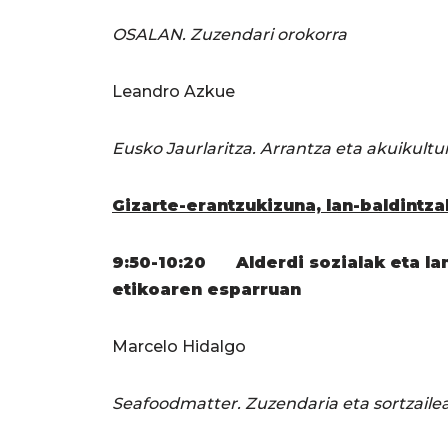
OSALAN. Zuzendari orokorra
Leandro Azkue
Eusko Jaurlaritza. Arrantza eta akuikultu
Gizarte-erantzukizuna, lan-baldintza
9:50-10:20 Alderdi sozialak eta la
etikoaren esparruan
Marcelo Hidalgo
Seafoodmatter. Zuzendaria eta sortzaile