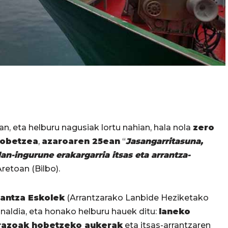
, eta helburu nagusiak lortu nahian, hala nola
zero
hobetzea
,
azaroaren 25ean
“
Jasangarritasuna,
an-ingurune erakargarria itsas eta arrantza-
retoan (Bilbo).
rantza Eskolek
(Arrantzarako Lanbide Heziketako
unaldia, eta honako helburu hauek ditu:
laneko
arazoak hobetzeko aukerak
eta itsas-arrantzaren