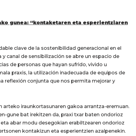
ako gunea: “kontaketaren eta esperientziaren
able clave de la sostenibilidad generacional en el
 canal de sensibilización se abre un espacio de
ias de personas que hayan sufrido, vivido u
la praxis, la utilización inadecuada de equipos de
 una reflexión conjunta que nos permita mejorar y
en arteko iraunkortasunaren gakoa arrantza-eremuan.
en-gune bat irekitzen da, praxi txar baten ondorioz
ta abar modu desegokian erabiltzearen ondorioz
 pertsonen kontakizun eta esperientzien azalpenekin.