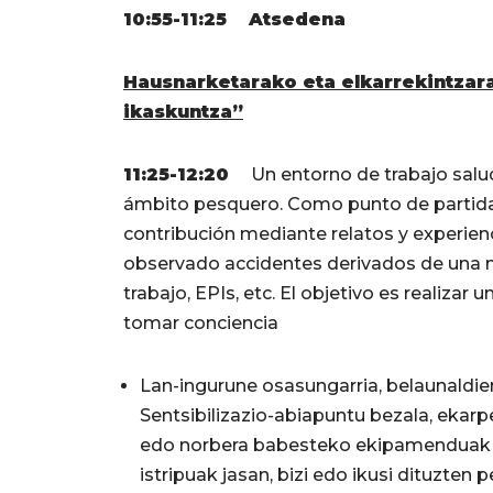
10:55-11:25 Atsedena
Hausnarketarako eta elkarrekintzar
ikaskuntza”
11:25-12:20
Un entorno de trabajo salud
ámbito pesquero. Como punto de partida y
contribución mediante relatos y experienc
observado accidentes derivados de una ma
trabajo, EPIs, etc. El objetivo es realizar
tomar conciencia
Lan-ingurune osasungarria, belaunaldi
Sentsibilizazio-abiapuntu bezala, ekarp
edo norbera babesteko ekipamenduak e
istripuak jasan, bizi edo ikusi dituzten