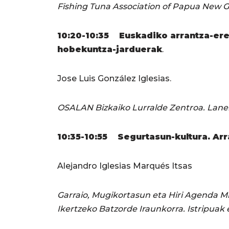
Fishing Tuna Association of Papua New G
10:20-10:35 Euskadiko arrantza-erem
hobekuntza-jarduerak
.
Jose Luis González Iglesias.
OSALAN Bizkaiko Lurralde Zentroa. Lanek
10:35-10:55 Segurtasun-kultura. Arr
Alejandro Iglesias Marqués Itsas
Garraio, Mugikortasun eta Hiri Agenda Mi
Ikertzeko Batzorde Iraunkorra. Istripuak 