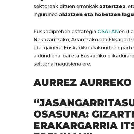
sektoreak dituen erronkak
aztertzea
, e
ingurunea
aldatzen eta hobetzen lagu
Euskadipreben estrategia
OSALAN
en (L
Nekazaritzako, Arrantzako eta Elikagai Po
eta, gainera, Euskadiko erakundeen parte
aldundiena, bai eta Euskadiko elikadurare
sektorial nagusiena ere.
AURREZ AURREKO
“JASANGARRITAS
OSASUNA: GIZART
ERAKARGARRIA IT