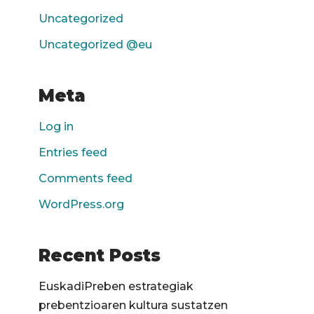
Uncategorized
Uncategorized @eu
Meta
Log in
Entries feed
Comments feed
WordPress.org
Recent Posts
EuskadiPreben estrategiak
prebentzioaren kultura sustatzen