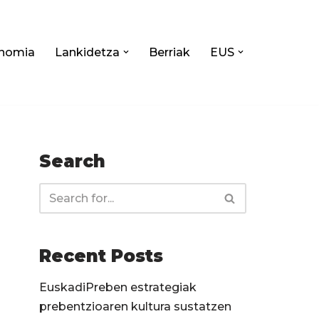
nomia
Lankidetza
Berriak
EUS
Search
Recent Posts
EuskadiPreben estrategiak
prebentzioaren kultura sustatzen