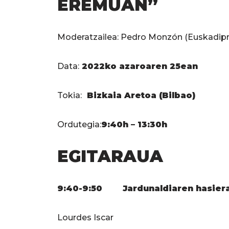
EREMUAN”
Moderatzailea: Pedro Monzón (Euskadipr
Data:
2022ko azaroaren 25ean
Tokia:
Bizkaia Aretoa (Bilbao)
Ordutegia:
9:40h – 13:30h
EGITARAUA
9:40-9:50
Jardunaldiaren hasier
Lourdes Iscar