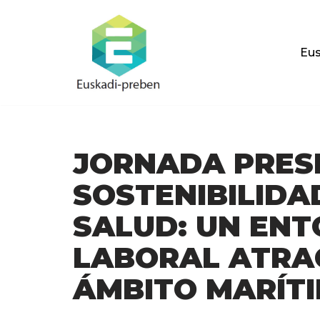
Saltar
Eus
al
contenido
JORNADA PRES
SOSTENIBILIDA
SALUD: UN ENT
LABORAL ATRAC
ÁMBITO MARÍT