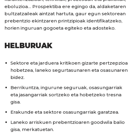
eboluzioa… Prospektiba ere egingo da, aldaketaren
bultzatzaileak aintzat hartuta, gaur egun sektorean
prebentzio ekintzaren printzipioak identifikatzeko,
horien inguruan gogoeta egiteko eta adosteko.
HELBURUAK
Sektore eta jarduera kritikoen gizarte pertzepzioa
hobetzea, laneko segurtasunaren eta osasunaren
bidez.
Berrikuntza, ingurune seguruak, osasungarriak
eta jasangarriak sortzeko eta hobetzeko tresna
gisa.
Erakunde eta sektore osasungarriak garatzea.
Laneko arriskuen prebentzioaren goodwila balio
gisa, merkatuetan.