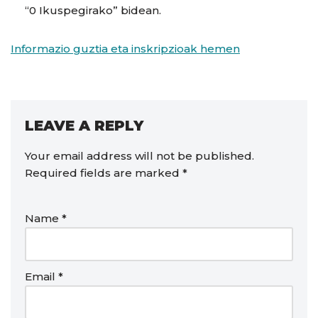
“0 Ikuspegirako” bidean.
Informazio guztia eta inskripzioak hemen
LEAVE A REPLY
Your email address will not be published.
Required fields are marked
*
Name
*
Email
*