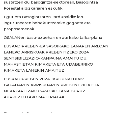
sustatzen du basogintza-sektorean, Basogintza
Forestal aldizkariaren eskutik
Egur eta Basogintzaren Jardunaldia: lan-
ingurunearen hobekuntzarako gogoeta eta
proposamenak
OSALANen baso-ezbeharren aurkako talka-plana
EUSKADIPREBEN-EK SASOIKAKO LANAREN ARLOAN
LANEKO ARRISKUAK PREBENITZEKO 2024
SENTSIBILIZAZIO-KANPAINA AMAITU DU,
MAHASTIETAN KIMAKETA ETA UDABERRIKO
KIMAKETA LANEKIN AMAITUZ
EUSKADIPREBEN 2024 JARDUNALDIAK:
BAFADAREN ARRISKUAREN PREBENTZIOA ETA
NEKAZARITZAKO SASOIKO LANA BURUZ
AURKEZTUTAKO MATERIALAK