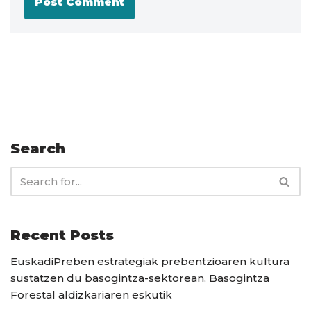
Search
Recent Posts
EuskadiPreben estrategiak prebentzioaren kultura
sustatzen du basogintza-sektorean, Basogintza
Forestal aldizkariaren eskutik