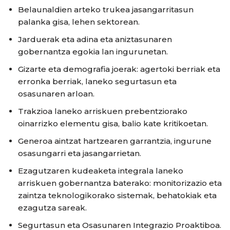
Belaunaldien arteko trukea jasangarritasun
palanka gisa, lehen sektorean.
Jarduerak eta adina eta aniztasunaren
gobernantza egokia lan ingurunetan.
Gizarte eta demografia joerak: agertoki berriak eta
erronka berriak, laneko segurtasun eta
osasunaren arloan.
Trakzioa laneko arriskuen prebentziorako
oinarrizko elementu gisa, balio kate kritikoetan.
Generoa aintzat hartzearen garrantzia, ingurune
osasungarri eta jasangarrietan.
Ezagutzaren kudeaketa integrala laneko
arriskuen gobernantza baterako: monitorizazio eta
zaintza teknologikorako sistemak, behatokiak eta
ezagutza sareak.
Segurtasun eta Osasunaren Integrazio Proaktiboa.