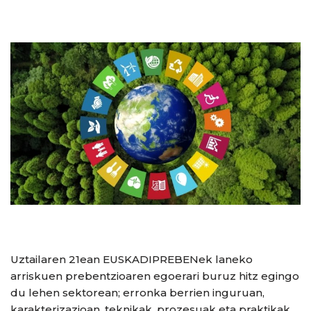
Uztailaren 21ean EUSKADIPREBENek laneko
arriskuen prebentzioaren egoerari buruz hitz egingo
du lehen sektorean; erronka berrien inguruan,
karakterizazioan, teknikak, prozesuak eta praktikak,