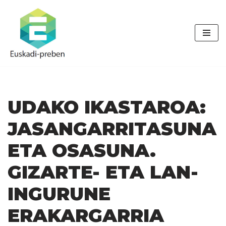
Skip
to
content
UDAKO IKASTAROA:
JASANGARRITASUNA
ETA OSASUNA.
GIZARTE- ETA LAN-
INGURUNE
ERAKARGARRIA