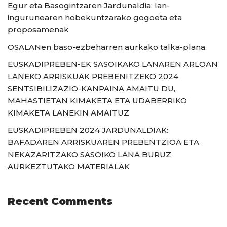
Egur eta Basogintzaren Jardunaldia: lan-
ingurunearen hobekuntzarako gogoeta eta
proposamenak
OSALANen baso-ezbeharren aurkako talka-plana
EUSKADIPREBEN-EK SASOIKAKO LANAREN ARLOAN
LANEKO ARRISKUAK PREBENITZEKO 2024
SENTSIBILIZAZIO-KANPAINA AMAITU DU,
MAHASTIETAN KIMAKETA ETA UDABERRIKO
KIMAKETA LANEKIN AMAITUZ
EUSKADIPREBEN 2024 JARDUNALDIAK:
BAFADAREN ARRISKUAREN PREBENTZIOA ETA
NEKAZARITZAKO SASOIKO LANA BURUZ
AURKEZTUTAKO MATERIALAK
Recent Comments