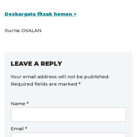
Deskargatu fitxak hemen >
Iturria: OSALAN
LEAVE A REPLY
Your email address will not be published.
Required fields are marked
*
Name
*
Email
*