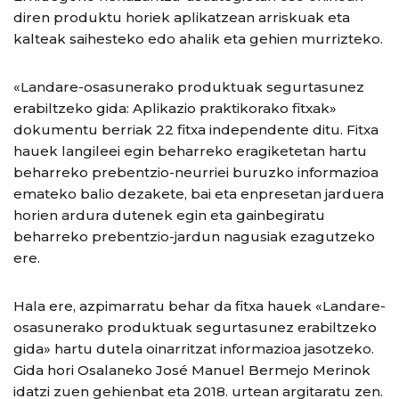
diren produktu horiek aplikatzean arriskuak eta
kalteak saihesteko edo ahalik eta gehien murrizteko.
«Landare-osasunerako produktuak segurtasunez
erabiltzeko gida: Aplikazio praktikorako fitxak»
dokumentu berriak 22 fitxa independente ditu. Fitxa
hauek langileei egin beharreko eragiketetan hartu
beharreko prebentzio-neurriei buruzko informazioa
emateko balio dezakete, bai eta enpresetan jarduera
horien ardura dutenek egin eta gainbegiratu
beharreko prebentzio-jardun nagusiak ezagutzeko
ere.
Hala ere, azpimarratu behar da fitxa hauek «Landare-
osasunerako produktuak segurtasunez erabiltzeko
gida» hartu dutela oinarritzat informazioa jasotzeko.
Gida hori Osalaneko José Manuel Bermejo Merinok
idatzi zuen gehienbat eta 2018. urtean argitaratu zen.