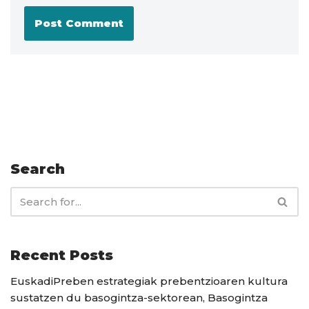
Search
Recent Posts
EuskadiPreben estrategiak prebentzioaren kultura
sustatzen du basogintza-sektorean, Basogintza