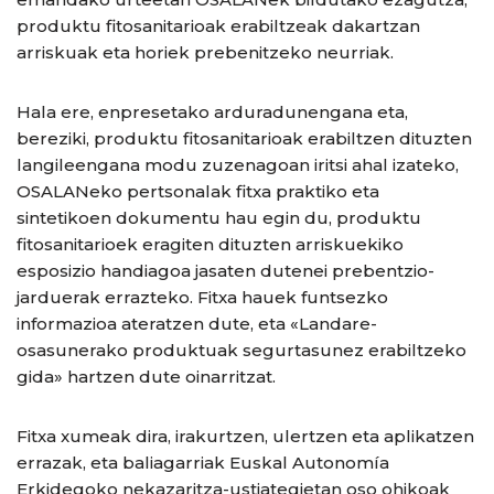
produktu fitosanitarioak erabiltzeak dakartzan
arriskuak eta horiek prebenitzeko neurriak.
Hala ere, enpresetako arduradunengana eta,
bereziki, produktu fitosanitarioak erabiltzen dituzten
langileengana modu zuzenagoan iritsi ahal izateko,
OSALANeko pertsonalak fitxa praktiko eta
sintetikoen dokumentu hau egin du, produktu
fitosanitarioek eragiten dituzten arriskuekiko
esposizio handiagoa jasaten dutenei prebentzio-
jarduerak errazteko. Fitxa hauek funtsezko
informazioa ateratzen dute, eta «Landare-
osasunerako produktuak segurtasunez erabiltzeko
gida» hartzen dute oinarritzat.
Fitxa xumeak dira, irakurtzen, ulertzen eta aplikatzen
errazak, eta baliagarriak Euskal Autonomía
Erkidegoko nekazaritza-ustiategietan oso ohikoak