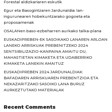
Forestal aldizkariaren eskutik
Egur eta Basogintzaren Jardunaldia: lan-
ingurunearen hobekuntzarako gogoeta eta
proposamenak
OSALANen baso-ezbeharren aurkako talka-plana
EUSKADIPREBEN-EK SASOIKAKO LANAREN ARLOAN
LANEKO ARRISKUAK PREBENITZEKO 2024
SENTSIBILIZAZIO-KANPAINA AMAITU DU,
MAHASTIETAN KIMAKETA ETA UDABERRIKO
KIMAKETA LANEKIN AMAITUZ
EUSKADIPREBEN 2024 JARDUNALDIAK:
BAFADAREN ARRISKUAREN PREBENTZIOA ETA
NEKAZARITZAKO SASOIKO LANA BURUZ
AURKEZTUTAKO MATERIALAK
Recent Comments