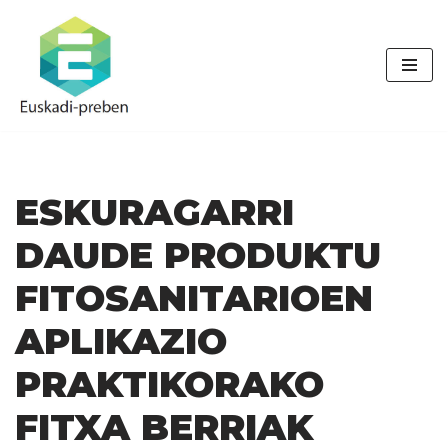
Skip
to
content
ESKURAGARRI
DAUDE PRODUKTU
FITOSANITARIOEN
APLIKAZIO
PRAKTIKORAKO
FITXA BERRIAK