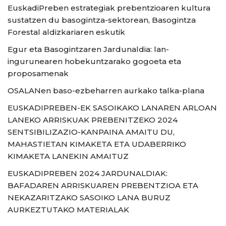
EuskadiPreben estrategiak prebentzioaren kultura
sustatzen du basogintza-sektorean, Basogintza
Forestal aldizkariaren eskutik
Egur eta Basogintzaren Jardunaldia: lan-
ingurunearen hobekuntzarako gogoeta eta
proposamenak
OSALANen baso-ezbeharren aurkako talka-plana
EUSKADIPREBEN-EK SASOIKAKO LANAREN ARLOAN
LANEKO ARRISKUAK PREBENITZEKO 2024
SENTSIBILIZAZIO-KANPAINA AMAITU DU,
MAHASTIETAN KIMAKETA ETA UDABERRIKO
KIMAKETA LANEKIN AMAITUZ
EUSKADIPREBEN 2024 JARDUNALDIAK:
BAFADAREN ARRISKUAREN PREBENTZIOA ETA
NEKAZARITZAKO SASOIKO LANA BURUZ
AURKEZTUTAKO MATERIALAK