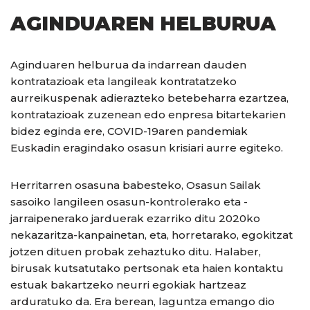
AGINDUAREN HELBURUA
Aginduaren helburua da indarrean dauden
kontratazioak eta langileak kontratatzeko
aurreikuspenak adierazteko betebeharra ezartzea,
kontratazioak zuzenean edo enpresa bitartekarien
bidez eginda ere, COVID-19aren pandemiak
Euskadin eragindako osasun krisiari aurre egiteko.
Herritarren osasuna babesteko, Osasun Sailak
sasoiko langileen osasun-kontrolerako eta -
jarraipenerako jarduerak ezarriko ditu 2020ko
nekazaritza-kanpainetan, eta, horretarako, egokitzat
jotzen dituen probak zehaztuko ditu. Halaber,
birusak kutsatutako pertsonak eta haien kontaktu
estuak bakartzeko neurri egokiak hartzeaz
arduratuko da. Era berean, laguntza emango dio