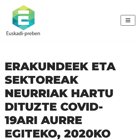
Skip
to
content
ERAKUNDEEK ETA
SEKTOREAK
NEURRIAK HARTU
DITUZTE COVID-
19ARI AURRE
EGITEKO, 2020KO