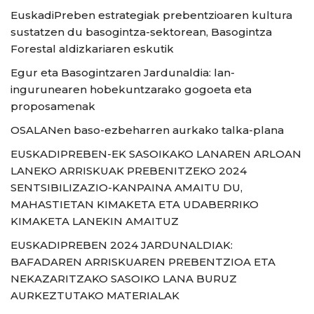
EuskadiPreben estrategiak prebentzioaren kultura
sustatzen du basogintza-sektorean, Basogintza
Forestal aldizkariaren eskutik
Egur eta Basogintzaren Jardunaldia: lan-
ingurunearen hobekuntzarako gogoeta eta
proposamenak
OSALANen baso-ezbeharren aurkako talka-plana
EUSKADIPREBEN-EK SASOIKAKO LANAREN ARLOAN
LANEKO ARRISKUAK PREBENITZEKO 2024
SENTSIBILIZAZIO-KANPAINA AMAITU DU,
MAHASTIETAN KIMAKETA ETA UDABERRIKO
KIMAKETA LANEKIN AMAITUZ
EUSKADIPREBEN 2024 JARDUNALDIAK:
BAFADAREN ARRISKUAREN PREBENTZIOA ETA
NEKAZARITZAKO SASOIKO LANA BURUZ
AURKEZTUTAKO MATERIALAK