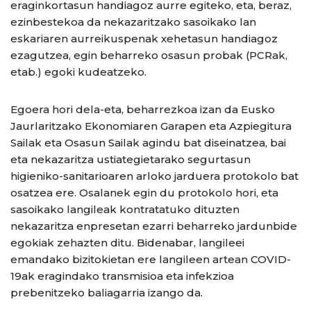
eraginkortasun handiagoz aurre egiteko, eta, beraz,
ezinbestekoa da nekazaritzako sasoikako lan
eskariaren aurreikuspenak xehetasun handiagoz
ezagutzea, egin beharreko osasun probak (PCRak,
etab.) egoki kudeatzeko.
Egoera hori dela-eta, beharrezkoa izan da Eusko
Jaurlaritzako Ekonomiaren Garapen eta Azpiegitura
Sailak eta Osasun Sailak agindu bat diseinatzea, bai
eta nekazaritza ustiategietarako segurtasun
higieniko-sanitarioaren arloko jarduera protokolo bat
osatzea ere. Osalanek egin du protokolo hori, eta
sasoikako langileak kontratatuko dituzten
nekazaritza enpresetan ezarri beharreko jardunbide
egokiak zehazten ditu. Bidenabar, langileei
emandako bizitokietan ere langileen artean COVID-
19ak eragindako transmisioa eta infekzioa
prebenitzeko baliagarria izango da.