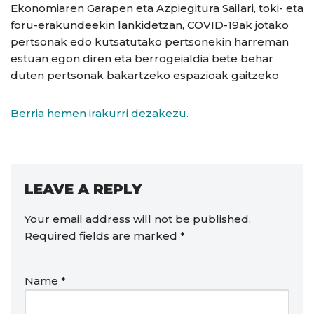
Ekonomiaren Garapen eta Azpiegitura Sailari, toki- eta
foru-erakundeekin lankidetzan, COVID-19ak jotako
pertsonak edo kutsatutako pertsonekin harreman
estuan egon diren eta berrogeialdia bete behar
duten pertsonak bakartzeko espazioak gaitzeko
Berria hemen irakurri dezakezu.
LEAVE A REPLY
Your email address will not be published.
Required fields are marked
*
Name
*