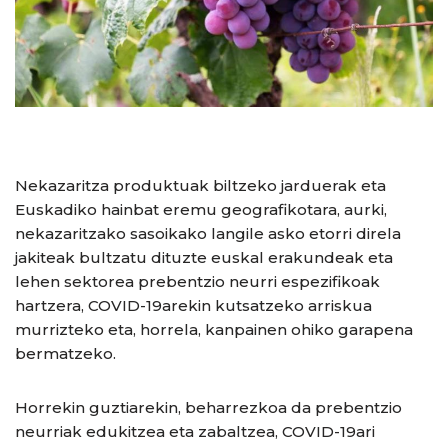
Nekazaritza produktuak biltzeko jarduerak eta
Euskadiko hainbat eremu geografikotara, aurki,
nekazaritzako sasoikako langile asko etorri direla
jakiteak bultzatu dituzte euskal erakundeak eta
lehen sektorea prebentzio neurri espezifikoak
hartzera, COVID-19arekin kutsatzeko arriskua
murrizteko eta, horrela, kanpainen ohiko garapena
bermatzeko.
Horrekin guztiarekin, beharrezkoa da prebentzio
neurriak edukitzea eta zabaltzea, COVID-19ari