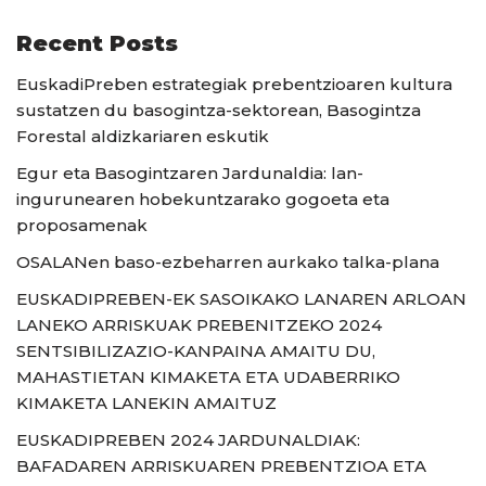
Recent Posts
EuskadiPreben estrategiak prebentzioaren kultura
sustatzen du basogintza-sektorean, Basogintza
Forestal aldizkariaren eskutik
Egur eta Basogintzaren Jardunaldia: lan-
ingurunearen hobekuntzarako gogoeta eta
proposamenak
OSALANen baso-ezbeharren aurkako talka-plana
EUSKADIPREBEN-EK SASOIKAKO LANAREN ARLOAN
LANEKO ARRISKUAK PREBENITZEKO 2024
SENTSIBILIZAZIO-KANPAINA AMAITU DU,
MAHASTIETAN KIMAKETA ETA UDABERRIKO
KIMAKETA LANEKIN AMAITUZ
EUSKADIPREBEN 2024 JARDUNALDIAK:
BAFADAREN ARRISKUAREN PREBENTZIOA ETA