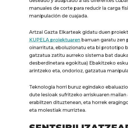
deseado y adaptado a las diferentes cuba
manuales de corte para reducir la carga físi
manipulación de cuajada.
Artzai Gazta Elkarteak gidatu duen proiek
KUPELA proiektuaren
barruan garatu zen 
oinarrituta, eboluzionatu eta bi prototipo be
gatzatua zatitu aurreko sistema bat dauka
desberdinetara egokitua) Ebakitzeko eskuzk
arintzeko eta, ondorioz, gatzatua manipul
Teknologia horri buruz egindako ebaluazi
dute lesioak sufritzeko arriskuaren mailan
erabiltzen dituztenean, eta horrek eraging
eta molestiak murriztea.
SENTSIBILIZATZE