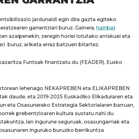
tsibilizazio jardunaldi egin dira gazta egiteko
atzearen garrantziari buruz. Gainera,
hainbat
ten azalpenekin, zeregin horiei lotutako arriskuei eta
i buruz, ariketa erraz batzuen bitartez.
zaritza Funtsak finantzatu du (FEADER), Eusko
n Sektorean lehenago NEKAPREBEN eta ELIKAPREBEN
tak daude, eta 2019-2025 Euskadiko Elikaduraren eta
un eta Osasunerako Estrategia Sektorialaren barruan,
 horrek prebentzioaren kultura sustatu nahi du
stakuntza, lan ingurune seguruak, osasungarriak eta
 osasunaren inguruko buruzko berrikuntza