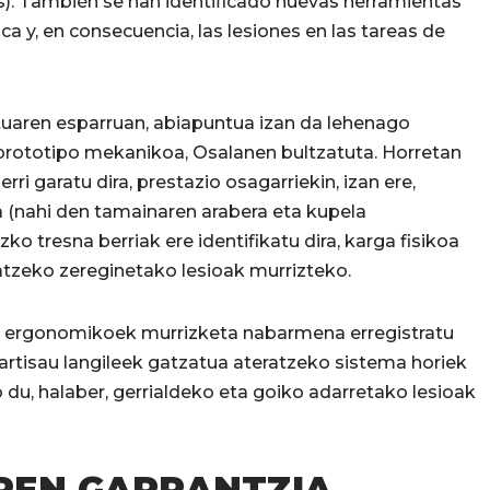
s). También se han identificado nuevas herramientas
ca y, en consecuencia, las lesiones en las tareas de
tuaren esparruan, abiapuntua izan da lehenago
prototipo mekanikoa, Osalanen bultzatuta. Horretan
rri garatu dira, prestazio osagarriekin, izan ere,
 (nahi den tamainaren arabera eta kupela
o tresna berriak ere identifikatu dira, karga fisikoa
atzeko zereginetako lesioak murrizteko.
o ergonomikoek murrizketa nabarmena erregistratu
 artisau langileek gatzatua ateratzeko sistema horiek
o du, halaber, gerrialdeko eta goiko adarretako lesioak
AREN GARRANTZIA