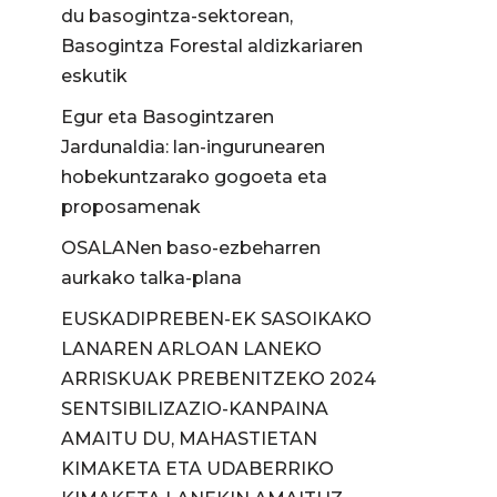
du basogintza-sektorean,
Basogintza Forestal aldizkariaren
eskutik
Egur eta Basogintzaren
Jardunaldia: lan-ingurunearen
hobekuntzarako gogoeta eta
proposamenak
OSALANen baso-ezbeharren
aurkako talka-plana
EUSKADIPREBEN-EK SASOIKAKO
LANAREN ARLOAN LANEKO
ARRISKUAK PREBENITZEKO 2024
SENTSIBILIZAZIO-KANPAINA
AMAITU DU, MAHASTIETAN
KIMAKETA ETA UDABERRIKO