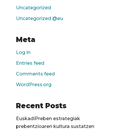
Uncategorized
Uncategorized @eu
Meta
Log in
Entries feed
Comments feed
WordPress.org
Recent Posts
EuskadiPreben estrategiak
prebentzioaren kultura sustatzen