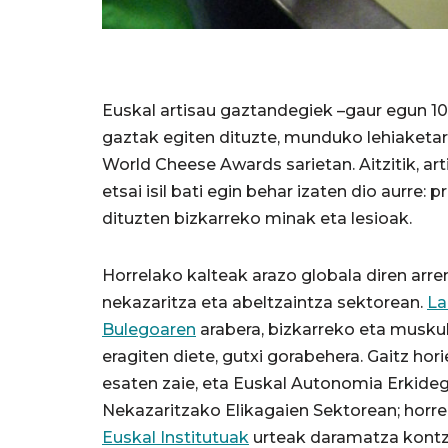
Euskal artisau gaztandegiek –gaur egun 107
gaztak egiten dituzte, munduko lehiaketar
World Cheese Awards sarietan. Aitzitik, 
etsai isil bati egin behar izaten dio aurre
dituzten bizkarreko minak eta lesioak.
Horrelako kalteak arazo globala diren arr
nekazaritza eta abeltzaintza sektorean.
La
Bulegoaren
arabera, bizkarreko eta musku
eragiten diete, gutxi gorabehera. Gaitz h
esaten zaie, eta Euskal Autonomia Erkideg
Nekazaritzako Elikagaien Sektorean; horre
Euskal Institutuak
urteak daramatza kontzie