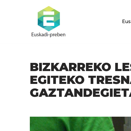
Skip
Eus
to
content
BIZKARREKO LE
EGITEKO TRESN
GAZTANDEGIET