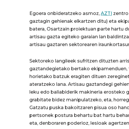
Egoera onbideratzeko asmoz,
AZTI
zentro
gaztagin gehienak elkartzen ditu) eta ek
batera, Osartzain proiektuan parte hartu d
artisau gazta egiteko garaian lan baldin
artisau gaztaren sektorearen iraunkortasu
Sektoreko langileek sufritzen dituzten a
gaztandegietako bertako ekipamenduen, tr
horietako batzuk eragiten dituen zeregine
ateratzeko lana. Artisau gaztandegi gehien
leku edo baliabiderik makineria erosteko
grabitate bidez manipulatzeko, eta, horrega
Gatzatu puska bakoitzaren pisua oso handia
pertsonek postura behartu bat hartu behar i
eta, denboraren poderioz, lesioak agertzen 