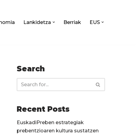
nomia
Lankidetza
Berriak
EUS
Search
Recent Posts
EuskadiPreben estrategiak
prebentzioaren kultura sustatzen