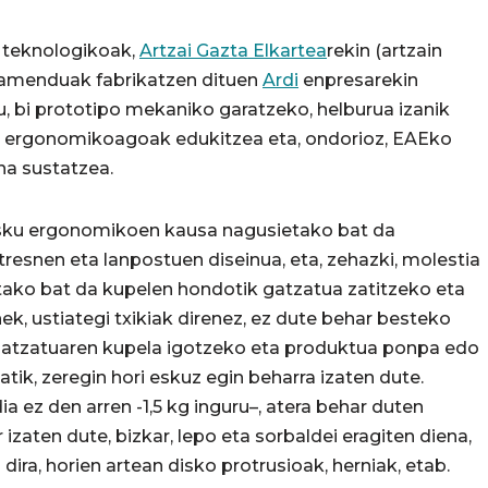
 teknologikoak,
Artzai Gazta Elkartea
rekin (artzain
ipamenduak fabrikatzen dituen
Ardi
enpresarekin
u, bi prototipo mekaniko garatzeko, helburua izanik
tza ergonomikoagoak edukitzea eta, ondorioz, EAEko
na sustatzea.
rrisku ergonomikoen kausa nagusietako bat da
esnen eta lanpostuen diseinua, eta, zehazki, molestia
tako bat da kupelen hondotik gatzatua zatitzeko eta
ek, ustiategi txikiak direnez, ez dute behar besteko
 gatzatuaren kupela igotzeko eta produktua ponpa edo
tik, zeregin hori eskuz egin beharra izaten dute.
 ez den arren -1,5 kg inguru–, atera behar duten
zaten dute, bizkar, lepo eta sorbaldei eragiten diena,
dira, horien artean disko protrusioak, herniak, etab.