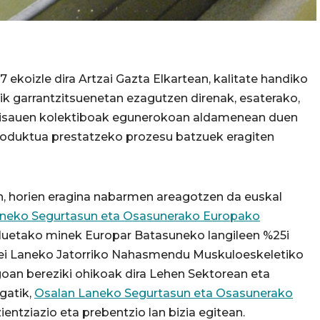
 ekoizle dira Artzai Gazta Elkartean, kalitate handiko
ik garrantzitsuenetan ezagutzen direnak, esaterako,
artisauen kolektiboak egunerokoan aldamenean duen
: produktua prestatzeko prozesu batzuek eragiten
en, horien eragina nabarmen areagotzen da euskal
neko Segurtasun eta Osasunerako Europako
luetako minek Europar Batasuneko langileen %25i
oriei Laneko Jatorriko Nahasmendu Muskuloeskeletiko
oan bereziki ohikoak dira Lehen Sektorean eta
gatik,
Osalan Laneko Segurtasun eta Osasunerako
ntziazio eta prebentzio lan bizia egitean.