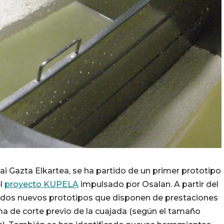
ai Gazta Elkartea, se ha partido de un primer prototipo
el
proyecto KUPELA
impulsado por Osalan. A partir del
 dos nuevos prototipos que disponen de prestaciones
a de corte previo de la cuajada (según el tamaño