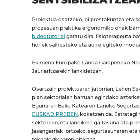
Proiektua osatzeko, bi prestakuntza eta sen
prozesuan praktika ergonomiko onak barner
bideotutorial
garatu dira, fisioterapeuta ba
horiek saihesteko eta aurre egiteko moduar
Ekimena Europako Landa Garapeneko Neka
Jaurlaritzarekin lankidetzan.
Osartzain proiektuaren jatorrian, Lehe
plan sektorialen barruan egindako azterke
Egurraren Balio Katearen Laneko Segurtas
EUSKADIPREBEN
, kokatzen da. Estrategi
sektorean, eta langileen gaitasuna eta pre
jasangarriak lortzeko, segurtasunaren eta
teknologikoaren bitartez.