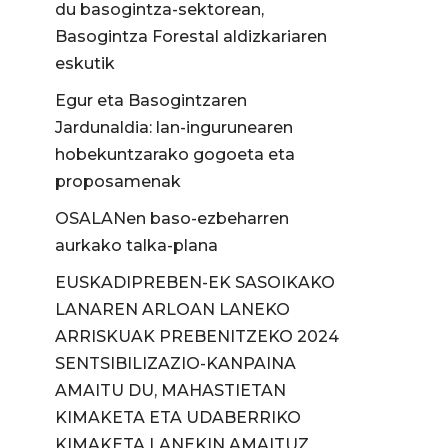
du basogintza-sektorean,
Basogintza Forestal aldizkariaren
eskutik
Egur eta Basogintzaren
Jardunaldia: lan-ingurunearen
hobekuntzarako gogoeta eta
proposamenak
OSALANen baso-ezbeharren
aurkako talka-plana
EUSKADIPREBEN-EK SASOIKAKO
LANAREN ARLOAN LANEKO
ARRISKUAK PREBENITZEKO 2024
SENTSIBILIZAZIO-KANPAINA
AMAITU DU, MAHASTIETAN
KIMAKETA ETA UDABERRIKO
KIMAKETA LANEKIN AMAITUZ